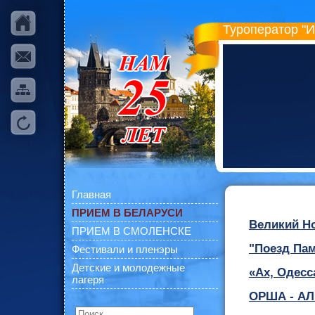
Туроператор "
Главная
ПРИЕМ В БЕЛАРУСИ
Великий Но
ПРИЕМ В СМОЛЕНСКЕ
"Поезд Пам
Фестивали и пленэры
Детские и молодежные
«Ах, Одес
лагеря
OРША - АЛ