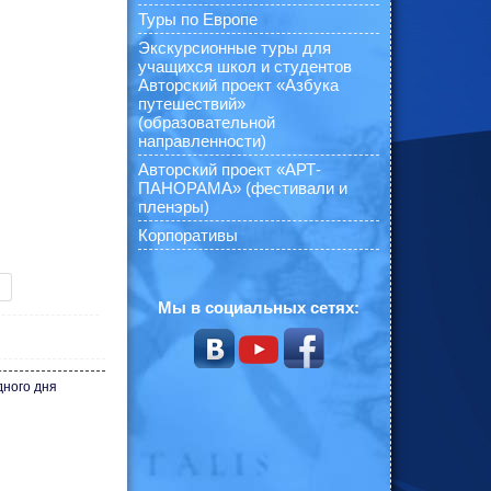
Туры по Европе
Экскурсионные туры для
учащихся школ и студентов
Авторский проект «Азбука
путешествий»
(образовательной
направленности)
Авторский проект «АРТ-
ПАНОРАМА» (фестивали и
пленэры)
Корпоративы
Мы в социальных сетях:
дного дня