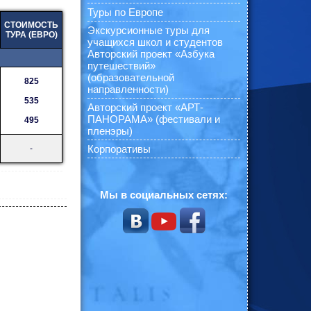
Туры по Европе
СТОИМОСТЬ
Экскурсионные туры для
ТУРА (ЕВРО)
учащихся школ и студентов
Авторский проект «Азбука
путешествий»
(образовательной
825
направленности)
535
Авторский проект «АРТ-
ПАНОРАМА» (фестивали и
495
пленэры)
Корпоративы
-
Мы в социальных сетях: