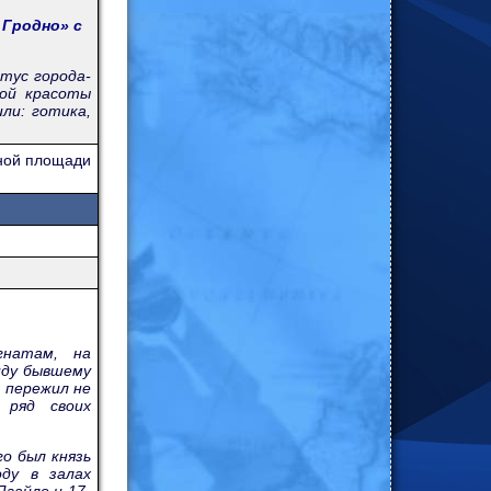
 Гродно» с
тус города-
ной красоты
ли: готика,
вной площади
гнатам, на
иду бывшему
 пережил не
 ряд своих
о был князь
оду в залах