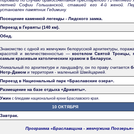
пировали по случаю бракосочетания престарелого 71-летнего Я
летней Софии Гольшанской, ставшей его 4-й женой. Пе
установлен памятник Гедимину.
Посещение каменной легенды - Лидского замка.
Переезд в Гервяты (140 км).
Обед.
Знакомство с одной из жемчужин белорусской архитектуры, пора
красотой и величественностью —
костелом Святой Троицы, 
самым красивым католическим храмом в Беларуси.
Уникальный по архитектуре и ландшафту, он по праву считается
б
Нотр-Дамом
и территория - маленькой Швейцарией.
Переезд в Национальный парк «Браславские озера».
Размещение на базе отдыха «Дривяты».
Ужин
с блюдами национальной кухни Браславского края.
10 ОКТЯБРЯ
Завтрак.
Программа «Браславщина - жемчужина Поозерья»