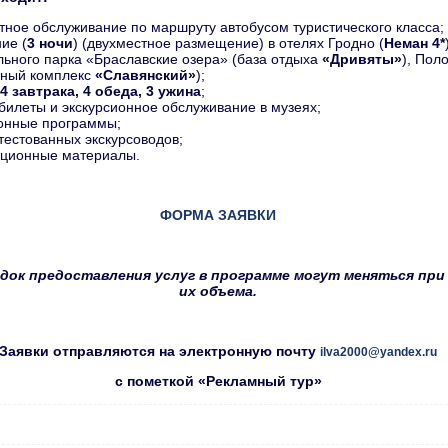
тное обслуживание по маршруту автобусом туристического класса;
ие (
3 ночи
) (двухместное размещение) в отелях Гродно (
Неман 4*
ьного парка «Браславские озера» (база отдыха
«Дривяты»
), Пол
чный комплекс
«Славянский»
);
4 завтрака, 4 обеда, 3 ужина
;
билеты и экскурсионное обслуживание в музеях;
онные программы;
ттестованных экскурсоводов;
ционные материалы.
ФОРМА ЗАЯВКИ
док предоставления услуг в программе могут меняться при
их объема.
Заявки отправляются на электронную почту
ilva2000@yandex.ru
с пометкой «Рекламный тур»