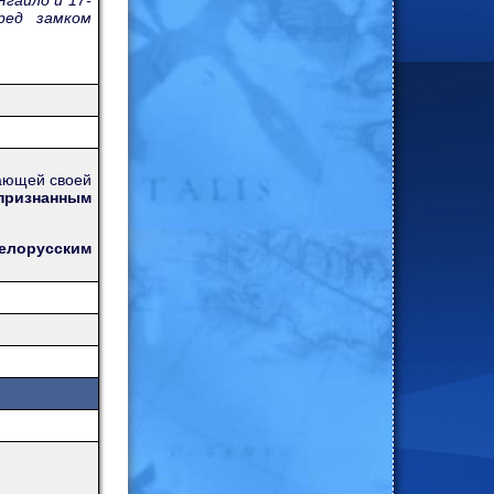
гайло и 17-
ред замком
жающей своей
признанным
елорусским