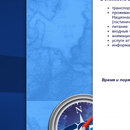
транспор
проживан
Национал
(гостини
питание:
входные 
анимаци
услуги а
информа
Время и поря