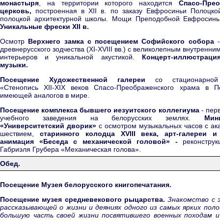
монастыря
, на территории которого находится
Спасо-Прео
церковь,
построенная в XII в. по заказу Евфросиньи Полоцко
полоцкой архитектурной школы. Мощи Преподобной Евфросинь
Уникальные фрески XII в.
Осмотр
Верхнего замка с посещением Софийского собора
древнерусского зодчества (XI-XVIII вв.) с великолепным внутренни
интерьеров и уникальной акустикой.
Концерт-иллюстраци
музыки.
Посещение Художественной галереи
со стационарной
«Стенопись XII-XIX веков Спасо-Преображенского храма в П
имеющей аналогов в мире.
Посещение комплекса бывшего иезуитского коллегиума
- пер
учебного заведения на белорусских землях.
Мин
«Университетский дворик»
с осмотром музыкальных часов с а
шествием,
старинного колодца XVIII века, арт-галереи и 
анимация «Беседа с механической головой» -
реконструк
Габриэля Грубера «Механическая голова».
Обед.
Посещение Музея белорусского книгопечатания.
Посещение музея средневекового рыцарства.
Знакомство с э
рассказывающей о жизни и деяниях одного из самых ярких поло
большую часть своей жизни посвятившего военных походам и