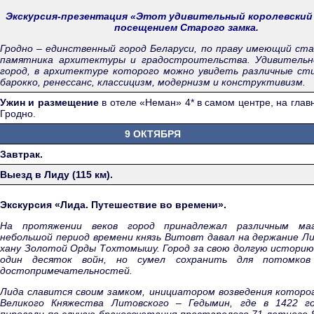
Экскурсия-презентация «Этот удивительный королевский
посещением Старого замка.
Гродно – единственный город Беларуси, по праву имеющий ста
памятника архитектуры и градостроительства. Удивитель
город, в архитектуре которого можно увидеть различные сти
барокко, ренессанс, классицизм, модернизм и конструктивизм.
Ужин и размещение
в отеле «Неман» 4* в самом центре, на гла
Гродно.
9 ОКТЯБРЯ
Завтрак.
Выезд в Лиду (115 км).
Экскурсия «Лида. Путешествие во времени».
На протяжении веков город принадлежал различным ма
небольшой период времени князь Витовт давал на держание Л
хану Золотой Орды Тохтомышу. Город за свою долгую историю
один десяток войн, но сумел сохранить для потомков
достопримечательностей.
Лида славится своим замком, инициатором возведения которог
Великого Княжества Литовского – Гедымин, где в 1422 г