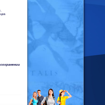
),
оцка
 сохранении