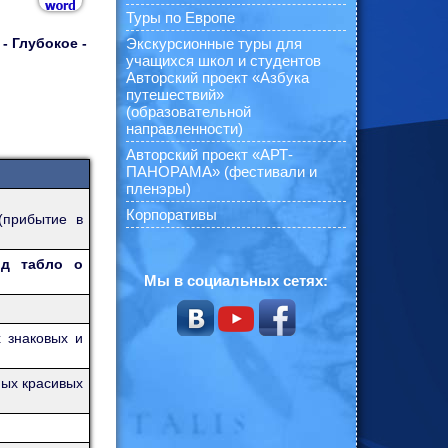
Туры по Европе
Экскурсионные туры для
- Глубокое -
учащихся школ и студентов
Авторский проект «Азбука
путешествий»
(образовательной
направленности)
Авторский проект «АРТ-
ПАНОРАМА» (фестивали и
пленэры)
Корпоративы
(прибытие в
од табло о
Мы в социальных сетях:
 знаковых и
мых красивых