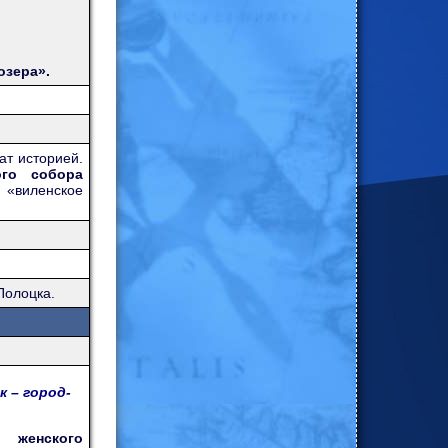
озера».
ат историей.
ого собора
 «виленское
Полоцка.
 – город-
 женского