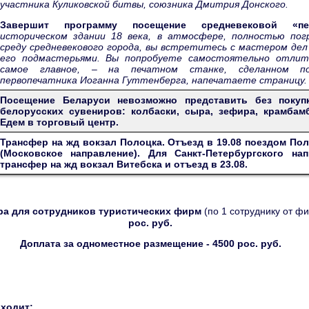
участника Куликовской битвы, союзника Дмитрия Донского.
Завершит программу посещение средневековой «п
историческом здании 18 века, в атмосфере, полностью по
среду средневекового города, вы встретитесь с мастером дел
его подмастерьями. Вы попробуете самостоятельно отлит
самое главное, – на печатном станке, сделанном п
первопечатника Иоганна Гуттенберга, напечатаете страницу.
Посещение Беларуси невозможно представить без покуп
белорусских сувениров: колбаски, сыра, зефира, крамбамб
Едем в торговый центр.
Трансфер на жд вокзал Полоцка. Отъезд в 19.08 поездом По
(Московское направление). Для Санкт-Петербургского на
трансфер на жд вокзал Витебска и отъезд в 23.08.
ра для сотрудников туристических фирм
(по 1 сотруднику от ф
рос. руб.
Доплата за одноместное размещение - 4500 рос. руб.
входит: