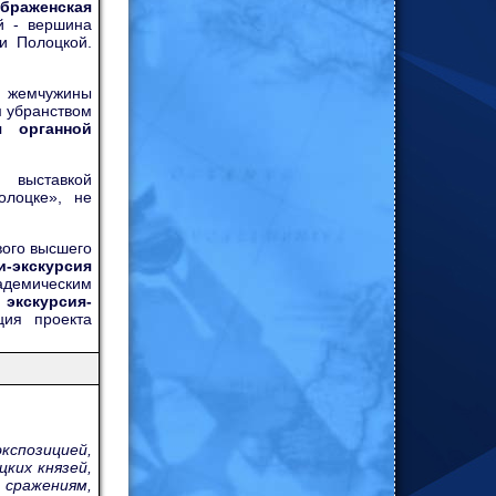
браженская
й - вершина
и Полоцкой.
- жемчужины
м убранством
я органной
 выставкой
олоцке», не
вого высшего
и-экскурсия
кадемическим
экскурсия-
ция проекта
кспозицией,
цких князей,
 сражениям,