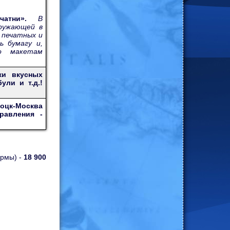
ечатни».
В
гружающей в
 печатных и
ь бумагу и,
о макетам
ки вкусных
ули и т.д.!
лоцк-Москва
правления -
ирмы) -
18 900