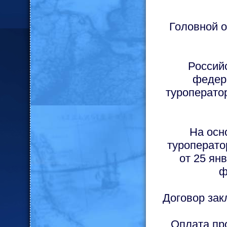
Головной 
Россий
федер
туроперато
На осн
туроперат
от 25 ян
ф
Договор зак
Оплата пр