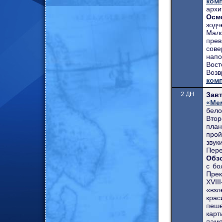
ком
архи
Осм
зодч
Мал
прев
сов
напо
Вост
Воз
ком
2 ДН
Завт
«Ме
бело
Втор
план
прой
звук
Пере
Обз
с бо
Прек
XVII
«взл
крас
пеш
кар
памя