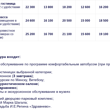
 гостиница
2 с удобствами
22
300
13
800
18
200
12
600
16 20
0
ласса
азмещение в
24
600
16
100
20 500
15
000
18
500
и удобствами)
вухместное
омерах со
25
200
16
700
21
100
15
600
19 100
ми)
ура входит:
е обслуживание по программе комфортабельным автобусом (при пр
гостиницах выбранной категории;
ионное (
3 завтрака
);
курсии по Минску, Витебску;
туристическом салоне;
Здравнево;
ты и экскурсионное обслуживание в музеях
ий дворцово-парковый комплекс;
й Марка Шагала;
адьба И.Е.Репина «Здравнево».