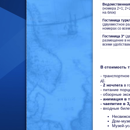
Ведомственная
(номера 2+1; 2+
на блок)
Гостиница турк
(двухместное р
номерах со всем
Гостиница 3*
(д
размещение в н
всеми удобства
В стоимость т
- транспортно
д);
-
2 ночлега
в 
- питание порц
- обзорные экс
- анимация в 
- чаепитие в 
- входные биле
Несвижск
Дом-музе
Музей-ус