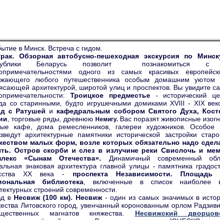
ытие в Минск. Встреча с гидом.
трак. Обзорная автобусно-пешеходная экскурсия по Минск
публики Беларусь позволит познакомиться с о
топримечательностями одного из самых красивых европейск
ажающего любого путешественника особым домашним уютом 
ясающей архитектурой, широтой улиц и проспектов. Вы увидите 
опримечательности:
Троицкое предместье
- исторический це
да со старинными, будто игрушечными домиками XVIII - XIX век
од с Ратушей
и
кафедральным собором Святого Духа, Кост
ии
, торговые ряды, древнюю
Вас поразят живописные изогн
Немигу.
ые кафе, дома ремесленников, галереи художников. Особое 
зведут архитектурные памятники исторической застройки стар
жеством малых форм, возле которых обязательно надо сдел
ять. Остров скорби и слез в излучине реки Свислочь и м
плекс «Сынам Отечества».
Динамичный современный обл
альная знаковая архитектура главной улицы - памятника градос
усства XX века -
проспекта Независимости. Площадь
иональная библиотека
, включенные в список наиболее 
тектурных строений современности.
зд в
Несвиж (100 км). Несвиж
- один из самых значимых в исто
ества Литовского город, увенчанный коронованным орлом Радзив
ущественных магнатов княжества.
Несвижский дворцов