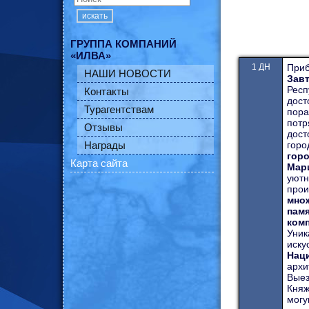
искать
ГРУППА КОМПАНИЙ
«ИЛВА»
1 ДН
Приб
НАШИ НОВОСТИ
Зав
Рес
Контакты
дос
Турагентствам
пор
потр
Отзывы
дост
Награды
горо
гор
Карта сайта
Мар
уютн
прои
мно
пам
ком
Уник
иск
Нац
архи
Вые
Княж
мог