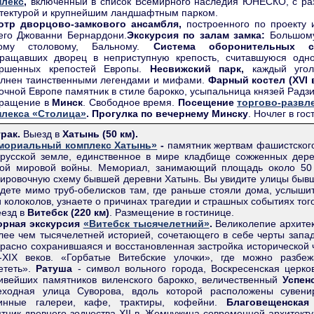
плекс
,
включённый в список Всемирного наследия ЮНЕСКО, с ра
тектурой и крупнейшим ландшафтным парком.
отр дворцово-замкового ансамбля,
построенного по проекту 
его Джованни Бернардони.
Экскурсия по залам замка:
Большому
ому столовому, Бальному.
Система оборонительных со
ращавших дворец в неприступную крепость, считавшуюся одн
ершенных крепостей Европы.
Несвижский парк,
каждый угол
лнен таинственными легендами и мифами.
Фарный костел (XVI в
очной Европе памятник в стиле барокко, усыпальница князей Радз
вращение в
Минск
. Свободное время.
Посещение
торгово-развл
плекса «Столица»
. Прогулка по вечернему Минску
. Ночлег в гос
рак.
Выезд в
Хатынь (50 км).
мориальный комплекс Хатынь»
-
памятник жертвам фашистског
русской земле, единственное в мире кладбище сожженных дере
ой мировой войны. Мемориал, занимающий площадь около 50 
ировочную схему бывшей деревни Хатынь. Вы увидите улицы быв
дете мимо труб-обелисков там, где раньше стояли дома, услыш
и колоколов, узнаете о причинах трагедии и страшных событиях тог
езд в
Витебск (220 км)
. Размещение в гостинице.
орная экскурсия
«Витебск тысячелетний»
.
Великолепие архите
лее чем тысячелетней историей, сочетающего в себе черты запад
расно сохранившаяся и восстановленная застройка исторической 
I-XIX веков. «Горбатые Витебские улочки», где можно разбе
ететь».
Ратуша
- символ вольного города, Воскресенская церко
ивейших памятников виленского барокко, величественный
Успен
еходная улица Суворова, вдоль которой расположены сувени
тинные галереи, кафе, трактиры, кофейни.
Благовещенская
тник древнего зодчества XII в. Жемчужина современной архитект