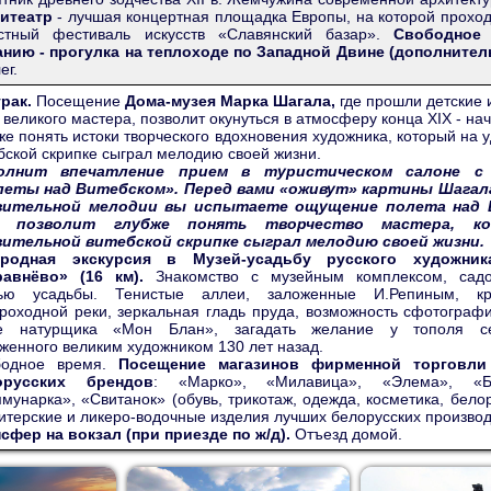
итеатр
- лучшая концертная площадка Европы, на которой прохо
естный фестиваль искусств «Славянский базар».
Свободное
нию - прогулка на теплоходе по Западной Двине (дополнитель
ег.
трак.
Посещение
Дома-музея Марка Шагала,
где прошли детские
 великого мастера, позволит окунуться в атмосферу конца XIX - нач
же понять истоки творческого вдохновения художника, который на 
бской скрипке сыграл мелодию своей жизни.
олнит впечатление прием в туристическом салоне с 
леты над Витебском». Перед вами «оживут» картины Шагала
вительной мелодии вы испытаете ощущение полета над 
 позволит глубже понять творчество мастера, к
вительной витебской скрипке сыграл мелодию своей жизни.
ородная экскурсия в Музей-усадьбу русского художник
равнёво» (16 км).
Знакомство с музейным комплексом, садо
тью усадьбы. Тенистые аллеи, заложенные И.Репиным, кр
роходной реки, зеркальная гладь пруда, возможность сфотограф
ке натурщика «Мон Блан», загадать желание у тополя сер
женного великим художником 130 лет назад.
бодное время.
Посещение магазинов фирменной торговли
орусских брендов
: «Марко», «Милавица», «Элема», «Бе
мунарка», «Свитанок» (обувь, трикотаж, одежда, косметика, бело
итерские и ликеро-водочные изделия лучших белорусских производ
сфер на вокзал (при приезде по ж/д).
Отъезд домой.