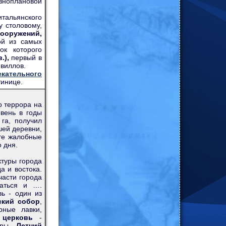
зноплановой
итальянского
 столовому,
оружений,
ой из самых
ок которого
.),
первый в
ивиллов.
екательного
тинице.
о террора на
вень в годы
га, получил
шей деревни,
ите жалобные
о дня.
ктуры города
а и востока.
части города
жаться и ….
вь - один из
ский собор
,
рные лавки,
 церковь
-
уры -
Летний