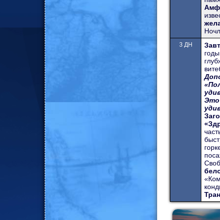
Амф
изв
жела
Ночл
3 ДН
Зав
годы
глуб
вите
Доп
«По
уди
Это
уди
Заг
«Зд
час
быст
гор
поса
Сво
бел
«Ком
конд
Тран