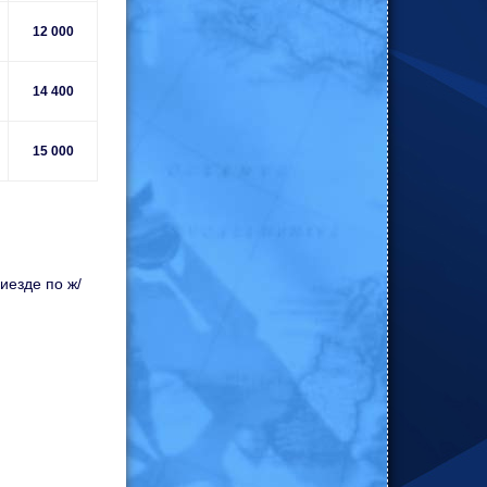
12
000
14
400
15
000
иезде по ж/