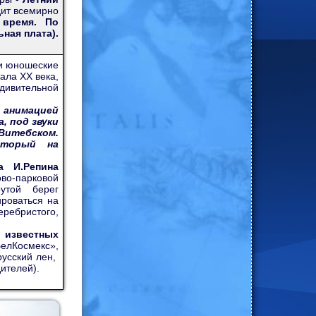
дит всемирно
 время. По
ная плата).
 и юношеские
ала XX века,
удивительной
анимацией
, под звуки
Витебском.
оторый на
а И.Репина
во-парковой
утой берег
ироваться на
ебристого,
 известных
лКосмекс»,
русский лен,
ителей).