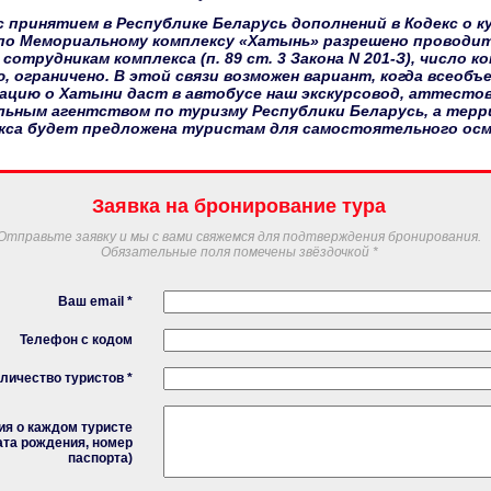
 с принятием в Республике Беларусь дополнений в Кодекс о 
 по Мемориальному комплексу «Хатынь» разрешено проводи
отрудникам комплекса (п. 89 ст. 3 Закона N 201-З), число к
, ограничено. В этой связи возможен вариант, когда всеоб
ацию о Хатыни даст в автобусе наш экскурсовод, аттесто
льным агентством по туризму Республики Беларусь, а тер
кса будет предложена туристам для самостоятельного ос
Заявка на бронирование тура
Отправьте заявку и мы с вами свяжемся для подтверждения бронирования.
Обязательные поля помечены звёздочкой *
Ваш еmail *
Телефон с кодом
личество туристов *
я о каждом туристе
ата рождения, номер
паспорта)