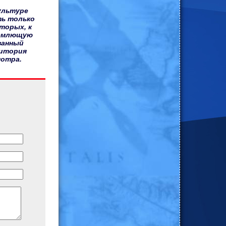
культуре
ть только
оторых, к
ъемлющую
ванный
ритория
мотра.