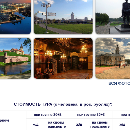
ВСЯ ФОТО
СТОИМОСТЬ ТУРА (с человека, в рос. рублях)*:
при группе 20+2
при группе 30+3
при г
щение
на своем
на своем
ж
/
д
ж
/
д
ж
/
д
транспорте
транспорте