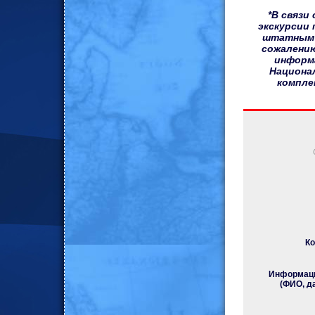
*В связи
экскурсии
штатным с
сожалению
информ
Национа
компле
Ко
Информаци
(ФИО, д