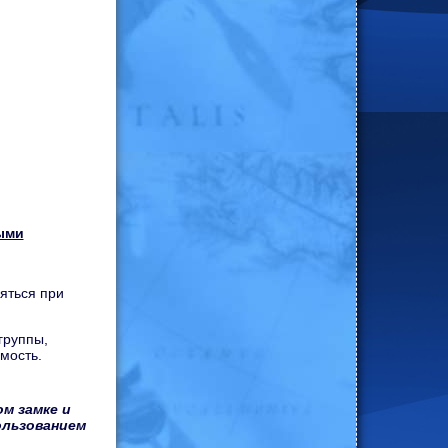
ыми
яться при
группы,
мость.
м замке и
ользованием