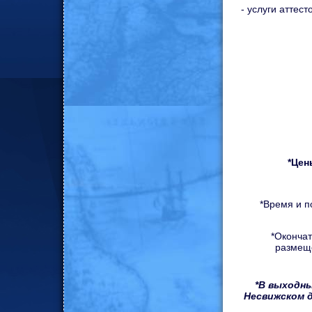
- услуги аттес
*Цен
*Время и п
*Окончат
размеще
*В выходны
Несвижском 