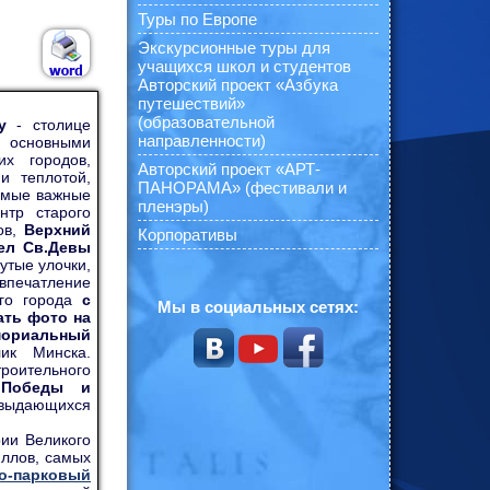
Туры по Европе
Экскурсионные туры для
учащихся школ и студентов
Авторский проект «Азбука
путешествий»
(образовательной
у
- столице
направленности)
сновными
их городов,
Авторский проект «АРТ-
и теплотой,
ПАНОРАМА» (фестивали и
самые важные
пленэры)
нтр старого
ов,
Верхний
Корпоративы
ел Св.Девы
утые улочки,
впечатление
ого города
с
Мы в социальных сетях:
ать фото на
емориальный
ик Минска.
троительного
 Победы и
выдающихся
рии Великого
иллов, самых
о-парковый