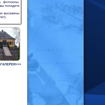
, фотозоны,
 вы попадете
ии высажены
лет).
ГАЛЕРЕЯ>>>