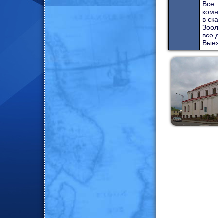
Все 
комн
в ска
Зоол
все 
Выез