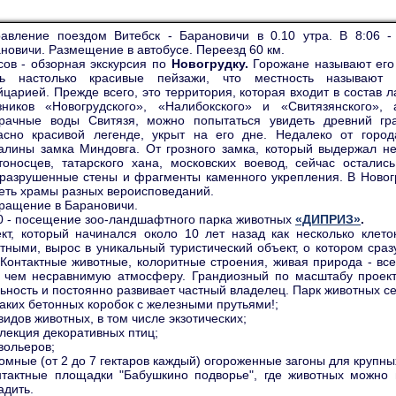
авление поездом Витебск - Барановичи в 0.10 утра. В 8:06 -
новичи. Размещение в автобусе. Переезд 60 км.
сов - обзорная экскурсия по
Новогрудку.
Горожане называют его 
сь настолько красивые пейзажи, что местность называют 
царией. Прежде всего, это территория, которая входит в состав
зников «Новогрудского», «Налибокского» и «Свитязянского»,
рачные воды Свитязя, можно попытаться увидеть древний гра
асно красивой легенде, укрыт на его дне. Недалеко от город
алины замка Миндовга. От грозного замка, который выдержал н
тоносцев, татарского хана, московских воевод, сейчас осталис
разрушенные стены и фрагменты каменного укрепления. В Новог
еть храмы разных вероисповеданий.
ращение в Барановичи.
0 - посещение зоо-ландшафтного парка животных
«ДИПРИЗ»
.
кт, который начинался около 10 лет назад как несколько клет
тными, вырос в уникальный туристический объект, о котором сраз
 Контактные животные, колоритные строения, живая природа - все
 чем несравнимую атмосферу. Грандиозный по масштабу проект
ьность и постоянно развивает частный владелец. Парк животных сег
каких бетонных коробок с железными прутьями!;
 видов животных, в том числе экзотических;
ллекция декоративных птиц;
 вольеров;
ромные (от 2 до 7 гектаров каждый) огороженные загоны для крупны
нтактные площадки "Бабушкино подворье", где животных можно 
адить.