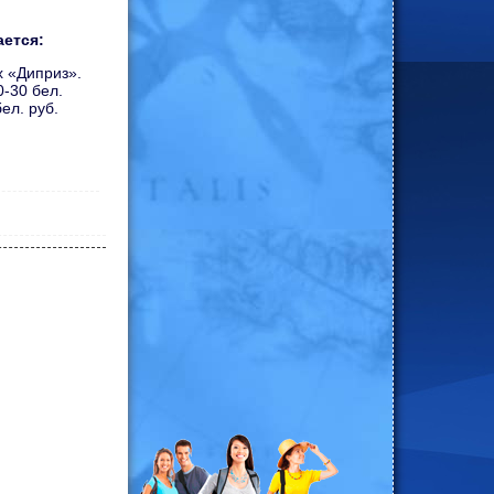
ется:
х «Диприз».
-30 бел.
бел. руб.