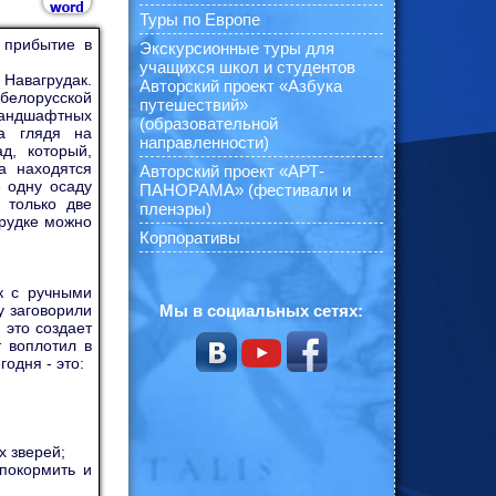
Туры по Европе
 прибытие в
Экскурсионные туры для
учащихся школ и студентов
Навагрудак.
Авторский проект «Азбука
белорусской
путешествий»
 ландшафтных
(образовательной
 а глядя на
направленности)
д, который,
а находятся
Авторский проект «АРТ-
е одну осаду
ПАНОРАМА» (фестивали и
ь только две
пленэры)
рудке можно
Корпоративы
ок с ручными
у заговорили
Мы в социальных сетях:
 это создает
 воплотил в
одня - это:
х зверей;
покормить и