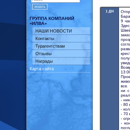
искать
1 ДН
Отпр
Бара
ГРУППА КОМПАНИЙ
9 ча
«ИЛВА»
Зде
Швей
НАШИ НОВОСТИ
зака
Контакты
проз
согл
Турагентствам
разв
Отзывы
крес
полу
Награды
увид
Возв
Карта сайта
13:0
Прое
живо
все.
ни с
реал
- ни
- 80
- ко
- 70
- ог
- ко
погл