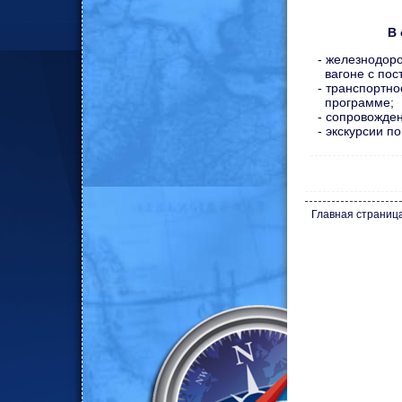
В 
- железнодор
вагоне с пос
- транспортн
программе;
- сопровожде
- экскурсии п
Главная страниц