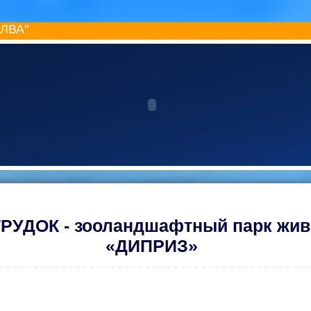
ИЛВА"
РУДОК - зооландшафтный парк жи
«ДИПРИЗ»