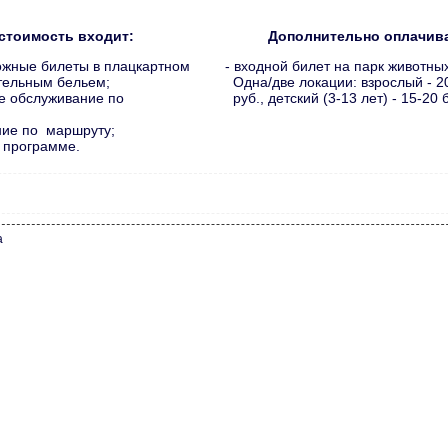
стоимость входит:
Дополнительно оплачива
ожные билеты в плацкартном
- входной билет на парк животны
тельным бельем;
Одна/две локации: взрослый - 20
ое обслуживание по
руб., детский (3-13 лет) - 15-20 
ние по маршруту;
о программе.
а