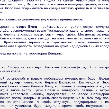
лице Словении. Любляна - одна из самых живописных и уми
пейских столиц. Вы рассмотрите главные площади, церкви, мосты
ия Любляны, подниметесь на средневековую крепость и заглянет
к.
желающих за дополнительную плату предлагается:
курсия на
озеро Блед
– райское место, туристическую жемчужи
таба, расположенная возле Триглавского национального парка, 
ключение в список новых семи чудес света. Местность отличае
бным климатом, здесь выходят на поверхность термальные источ
ы. Красивейшей вершиной в окрестностях озера является з
невековая крепость, возведенная на круче над одноименным горо
езд на ночлег на территории Венгрии.
трак. Экскурсия на
озеро Балатон
(Балатонфюред + полуостр
ние на озере).
вой остановкой в нашем небольшом путешествии будет
Бала
вный курорт северного берега Балатона
. Вы увидите Пло
евой бювет имени Лайоша Кошута с питьевой минеральной водой
ват, а также виллу Луизы Блахи – венгерской певицы и актри
ывают «соловьем нации», прогуляетесь по аллее Рабиндран
йского поэта, который в честь своего исцеления в 1926 году по
ево на этой аллее. А чтобы отдохнуть, подзарядиться и из
пленной усталости, будет выделено время, чтобы искупаться в