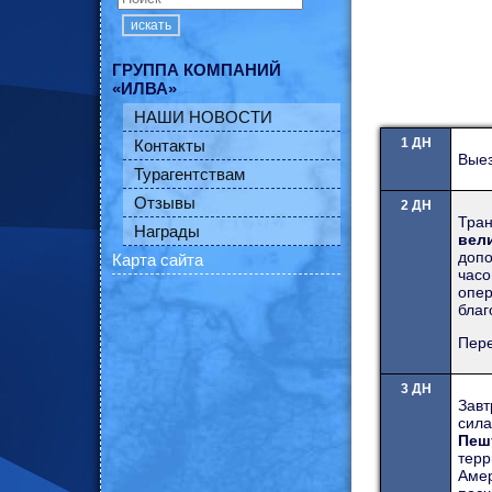
искать
ГРУППА КОМПАНИЙ
«ИЛВА»
НАШИ НОВОСТИ
1 ДН
Контакты
Выез
Турагентствам
Отзывы
2 ДН
Тра
Награды
вел
допо
Карта сайта
часо
опер
благ
Пере
3 ДН
Завт
сила
Пеш
тер
Аме