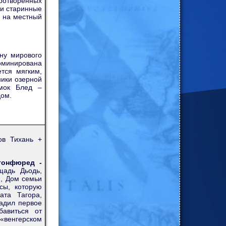
ротворенных
 и старинные
е на местный
ну мирового
номинирована
тся мягким,
ники озерной
амок Блед –
дом.
ов Тихань +
тонфюред -
щадь Дьодь,
, Дом семьи
сы, которую
ата Тагора,
садил первое
бавиться от
 «венгерском