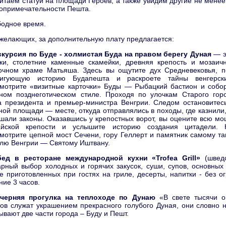
итаем статуи на площади Героев, а также увидим другие не мене
опримечательности Пешта.
одное время.
желающих, за дополнительную плату предлагается:
скурсия по Буде - холмистая Буда на правом берегу Дуная
— э
ки, столетние каменные скамейки, древняя крепость и мозаич
очном храме Матьяша. Здесь вы ощутите дух Средневековья, по
ригующую историю Будапешта и раскроете тайны венгерски
мотрите «визитные карточки» Буды — Рыбацкий бастион и собо
ом позднеготическом стиле. Проходя по улочкам Старого горо
 президента и премьер-министра Венгрии. Следом остановитесь
ной площади — месте, откуда отправлялись в походы, где казнили
шали законы. Оказавшись у крепостных ворот, вы оцените всю мо
айской крепости и услышите историю создания цитадели. 
мотрите цепной мост Сечени, гору Геллерт и памятник самому т
лю Венгрии — Святому Иштвану.
ед в ресторане международной кухни «Trofea Grill»
(шведс
рный выбор холодных и горячих закусок, суши, супов, основных
е приготовленных при гостях на гриле, десерты, напитки - без о
ние 3 часов.
черняя прогулка на теплоходе по Дунаю
«В свете тысячи о
ов служат украшением прекрасного голубого Дуная, они словно 
ывают две части города – Буду и Пешт.