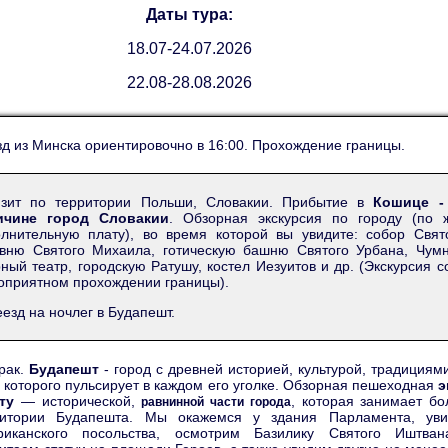
Даты тура:
18.07-24.07.2026
22.08-28.08.2026
д из Минска ориентировочно в 16:00. Прохождение границы.
нзит по территории Польши, Словакии. Прибытие в
Кошице -
ичине город Словакии
. Обзорная экскурсия по городу (по 
лнительную плату), во время которой вы увидите: собор Свят
вню Святого Михаила, готическую башню Святого Урбана, Чумн
ный театр, городскую Ратушу, костел Иезуитов и др. (Экскурсия с
оприятном прохождении границы).
езд на ночлег в Будапешт.
рак.
Будапешт
- город с древней историей, культурой, традициям
 которого пульсирует в каждом его уголке. Обзорная пешеходная
э
ту
— исторической,
, которая занимает б
равнинной части города
ритории Будапешта. Мы окажемся у здания Парламента, ув
риканского посольства, осмотрим Базилику Святого Иштва