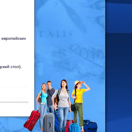
е европейских
ский стол).