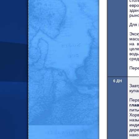
сто
евро
здан
рыно
Для 
Экс
масш
на в
целе
вод
сред
Пере
6 ДН
Зав
купа
Пер
гла
пить
Хор
наз
инди
дер
нако