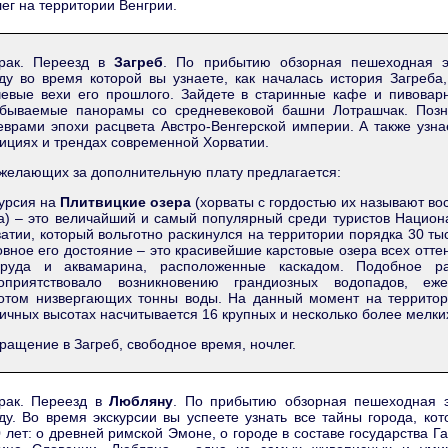
ег на территории Венгрии.
трак. Переезд в
Загреб
. По прибытию обзорная пешеходная э
ду во время которой вы узнаете, как началась история Загреба
евые вехи его прошлого. Зайдете в старинные кафе и пивоварн
абываемые панорамы со средневековой башни Лотрашчак. Позн
врами эпохи расцвета Австро-Венгерской империи. А также узна
ициях и трендах современной Хорватии.
желающих за дополнительную плату предлагается:
урсия на
Плитвицкие озера
(хорваты с гордостью их называют в
а) – это величайший и самый популярный среди туристов Нацио
атии, который вольготно раскинулся на территории порядка 30 тыс
вное его достояние – это красивейшие карстовые озера всех отте
мруда и аквамарина, расположенные каскадом. Подобное р
гоприятствовало возникновению грандиозных водопадов, еж
отом низвергающих тонны воды. На данный момент на территор
ичных высотах насчитывается 16 крупных и несколько более мелки
ращение в Загреб, свободное время, ночлег.
трак. Переезд в
Любляну
. По прибытию обзорная пешеходная э
ду. Во время экскурсии вы успеете узнать все тайны города, ко
 лет: о древней римской Эмоне, о городе в составе государства Га