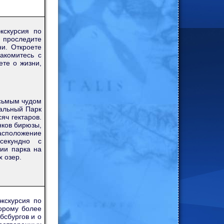
кскурсия по
, проследите
и. Откроете
акомитесь с
ете о жизни,
осьмым чудом
нальный Парк
яч гектаров.
нков бирюзы,
асположение
есекундно с
ии парка на
х озер.
кскурсия по
торому более
бсбургов и о