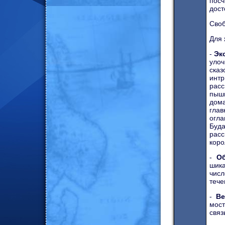
посч
дост
Своб
Для 
-
Эк
улоч
сказ
инт
расс
пышн
дома
глав
огла
Буд
расс
коро
-
Об
шика
числ
тече
-
Ве
мост
связ