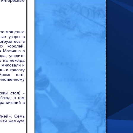
е интересные
то мощеные
ные узоры в
грузитесь в
х королей,
р Матьяша в
да, увидите
 на некогда
, миловали и
щь и красоту
Кроме того,
аинственному
кий стол) -
 блюд, в том
граничений в
гней». Семь
нити жемчуга