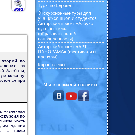
Туры по Европе
Экскурсионные туры для
учащихся школ и студентов
Авторский проект «Азбука
путешествий»
(образовательной
направленности)
Авторский проект «АРТ-
ПАНОРАМА» (фестивали и
пленэры)
 второй по
Корпоративы
желанию, за
ой Алжбеты,
ую колонну,
остоится при
Мы в социальных сетях:
и, жизненная
кскурсия по
ольшую часть
идим здания
на, а также