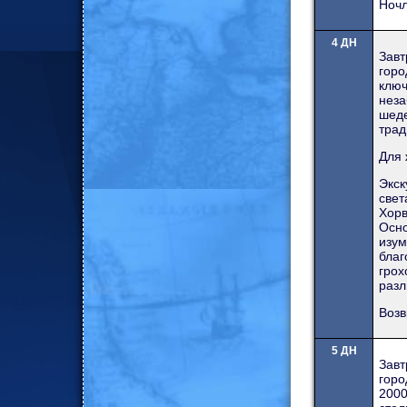
Ночл
4 ДН
Зав
горо
ключ
нез
шеде
трад
Для 
Экск
свет
Хорв
Осно
изу
бла
грох
разл
Возв
5 ДН
Зав
горо
2000