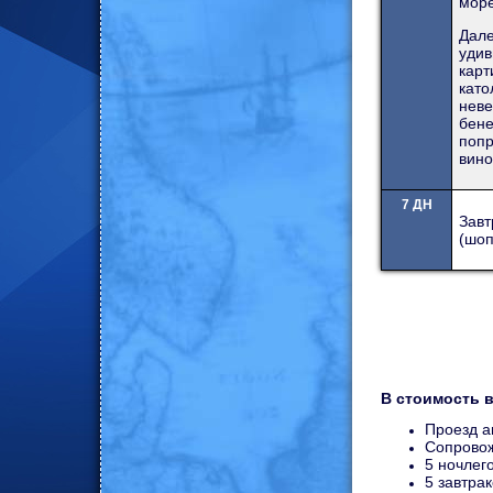
море
Дал
уди
кар
като
нев
бен
попр
вино
7 ДН
Зав
(шоп
В стоимость 
Проезд а
Сопровож
5 ночлег
5 завтрак