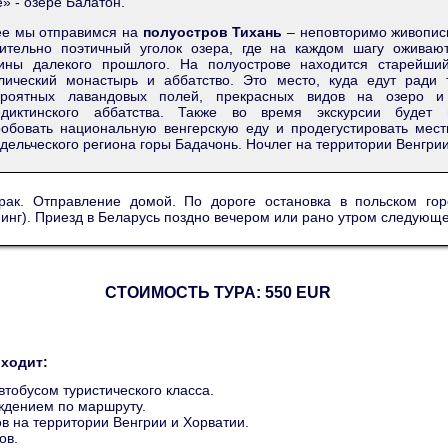
» - озере Балатон.
ее мы отправимся на
полуостров Тихань
– неповторимо живопис
вительно поэтичный уголок озера, где на каждом шагу оживаю
тины далекого прошлого. На полуострове находится старейши
лический монастырь и аббатство. Это место, куда едут ради 
ероятных лавандовых полей, прекрасных видов на озеро и
едиктинского аббатства. Также во время экскурсии будет 
обовать национальную венгерскую еду и продегустировать мест
дельческого региона горы Бадачонь. Ночлег на территории Венгрии
трак. Отправление домой. По дороге остановка в польском го
инг). Приезд в Беларусь поздно вечером или рано утром следующе
СТОИМОСТЬ ТУРА: 550 EUR
входит:
втобусом туристического класса.
дением по маршруту.
ов на территории Венгрии и Хорватии.
ов.