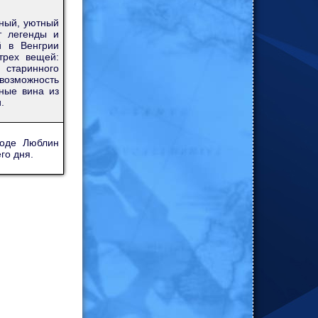
ный, уютный
т легенды и
й в Венгрии
трех вещей:
 старинного
возможность
ные вина из
.
роде Люблин
го дня.