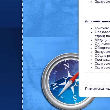
Экскурси
Дополнительн
Консульск
Обязател
стран) п
Медицинс
Одномест
Обзорная
Экскурсия
Обед в р
Прогулка 
Экскурсия
Экскурсия
Главная страниц