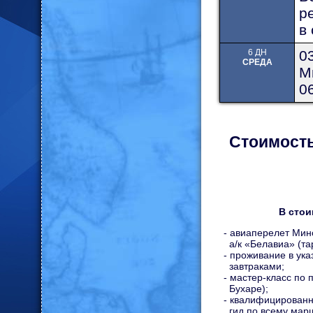
р
в
6 ДН
0
СРЕДА
М
0
Стоимость 
В стои
- авиаперелет Мин
а/к «Белавиа» (та
- проживание в ука
завтраками;
- мастер-класс по 
Бухаре);
- квалифицирован
гид по всему марш