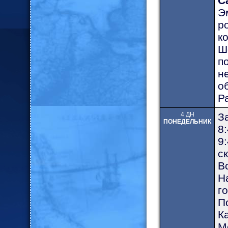
С
Э
р
к
Ш
п
н
о
Р
4 ДН
З
ПОНЕДЕЛЬНИК
8:
9
с
В
Н
г
П
К
М