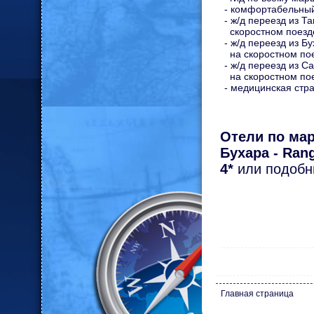
- комфортабельный
- ж/д переезд из Т
скоростном поезде
- ж/д переезд из Б
на скоростном пое
- ж/д переезд из С
на скоростном пое
- медицинская стра
Отели по мар
Бухара - Ran
4*
или подобн
Главная страница