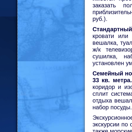
заказать по
приблизительн
руб.).
Стандартный
кровати или 
вешалка, туал
ж/к телевизо
сушилка, на
установлен у
Семейный ном
33 кв. метра.
коридор и из
сплит систем
отдыха вешал
набор посуды.
Экскурсионн
экскурсии по
также морские