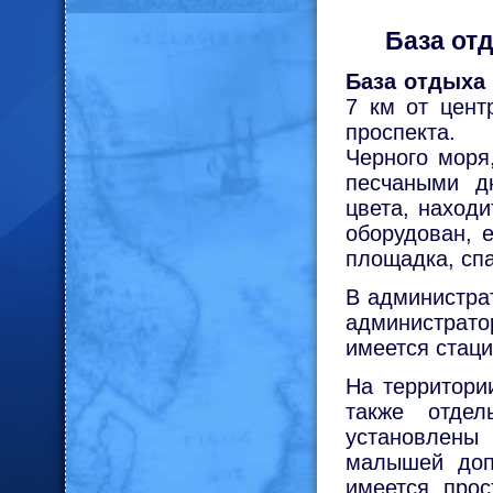
База от
База отдыха
7 км от цент
проспекта. 
Черного моря
песчаными д
цвета, наход
оборудован, е
площадка, спа
В администра
администратор
имеется стац
На территори
также отде
установлены
малышей доп
имеется прос