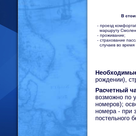
В стои
-
проезд комфорта
маршруту Смоленс
- проживание;
- страхование пас
случаев во время 
Необходимы
рождении), ст
Расчетный ча
возможно по 
номеров); осв
номера - при 
постельного б