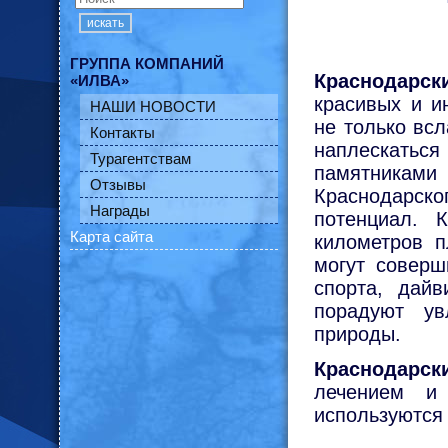
искать
ГРУППА КОМПАНИЙ
Краснодарск
«ИЛВА»
красивых и и
НАШИ НОВОСТИ
не только вс
Контакты
наплескаться
Турагентствам
памятниками
Отзывы
Краснодарск
Награды
потенциал. 
Карта сайта
километров п
могут соверш
спорта, дайв
порадуют ув
природы.
Краснодарск
лечением и 
используются