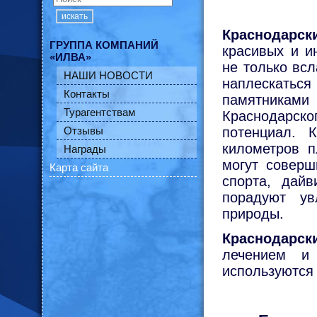
искать
Краснодарск
ГРУППА КОМПАНИЙ
красивых и и
«ИЛВА»
не только вс
НАШИ НОВОСТИ
наплескаться
Контакты
памятниками
Турагентствам
Краснодарск
Отзывы
потенциал. 
километров п
Награды
могут соверш
Карта сайта
спорта, дайв
порадуют ув
природы.
Краснодарск
лечением и 
используются