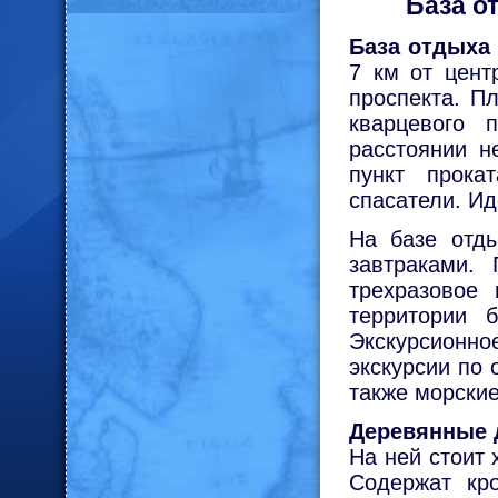
База о
База отдыха
7 км от цент
проспекта. П
кварцевого 
расстоянии н
пункт прока
спасатели. Ид
На базе отды
завтраками.
трехразовое 
территории 
Экскурсионн
экскурсии по
также морские
Деревянные 
На ней стоит 
Содержат кро