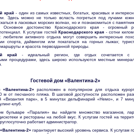
й край
- один из самых известных, богатых, красивых и интерес
ии. Здесь можно не только всласть погреться под лучами южн
каться в ласковых морских волнах, но и познакомиться с памятни
. Основное достоинство Краснодарского края - огромный р
потенциал. К услугам гостей
Краснодарского края
- сотни килом
: любители активного отдыха могут совершить интересные похо
и спорта, дайвингом или покататься на горных лыжах; турис
 маршруты и красота первозданной природы.
ий край
- идеальный регион, где отдых сочетается с 
ыми процедурами, здесь широко используются местные минера
.
Гостевой дом «Валентина-2»
 «Валентина-2»
расположен в популярном для отдыха курор
00 м от песчаного пляжа. В шаговой доступности расположен ра
й «Византия парк», в 5 минутах дельфинарий «Немо», и 7 мину
улинг-клуб.
ом бульваре «Паралия» вы найдете множество магазинов, лар
дискотеки и рестораны на любой вкус. К услугам гостей на терри
Круглосуточно работает администратор.
 «Валентина-2»
гарантирует высокий уровень сервиса. К услугам го