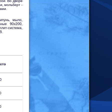
рой. Во дворе
и, мольберт -
ами.
мпунь, мыло,
ьные 90х200,
лит-система,
В.
есто
0
0
0