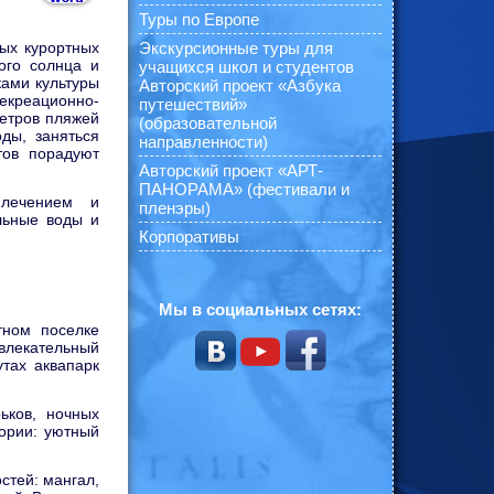
Туры по Европе
Экскурсионные туры для
ных курортных
ого солнца и
учащихся школ и студентов
ками культуры
Авторский проект «Азбука
екреационно-
путешествий»
етров пляжей
(образовательной
ды, заняться
направленности)
тов порадуют
Авторский проект «АРТ-
ПАНОРАМА» (фестивали и
лечением и
пленэры)
льные воды и
Корпоративы
Мы в социальных сетях:
тном поселке
звлекательный
тах аквапарк
ьков, ночных
тории: уютный
стей: мангал,