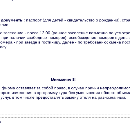
 документы:
паспорт (для детей - свидетельство о рождении), стр
олис.
с:
заселение - после 12:00 (раннее заселение возможно по усмотр
 при наличии свободных номеров); освобождение номеров в день в
номера - при заезде в гостиницу, далее - по требованию; смена пос
осу.
Внимание!!!
 фирма оставляет за собой право, в случае причин непреодолимог
торые изменения в программу тура без уменьшения общего объема
услуг, в том числе предоставлять замену отеля на равнозначный.
а