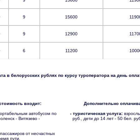
9
9
15600
1190
9
9
15600
1190
9
9
12900
1170
9
6
11200
1000
та в белорусских рублях по курсу туроператора на день опла
стоимость входит:
Дополнительно оплачива
ортабельным автобусом по
- туристическая услуга:
взрослы
ленск - Витязево -
руб., дети до 14 лет - 50 бел. ру
 пассажиров от несчастных
емя пути.