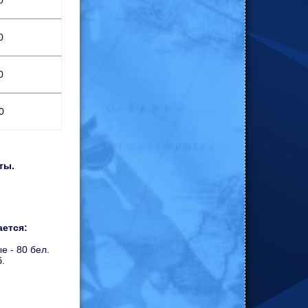
0
0
0
0
ты.
ется:
е - 80 бел.
б.