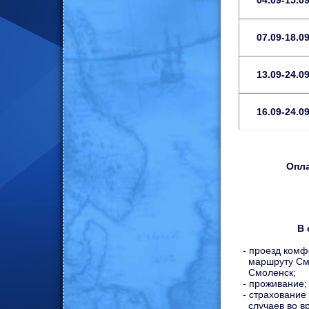
04.09-15.0
07.09-18.0
13.09-24.0
16.09-24.0
Опла
В 
-
проезд комф
маршруту Смо
Смоленск;
- проживание;
- страхование
случаев во вр