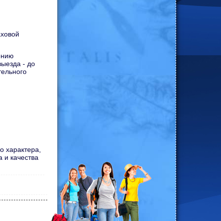
аховой
ению
ыезда - до
тельного
о характера,
 и качества