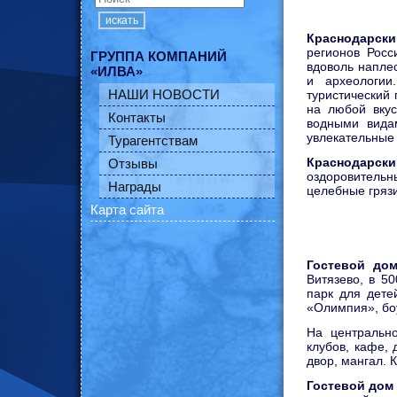
искать
Краснодарски
регионов Росс
ГРУППА КОМПАНИЙ
вдоволь наплес
«ИЛВА»
и археологии
НАШИ НОВОСТИ
туристический 
на любой вкус
Контакты
водными видам
увлекательные
Турагентствам
Краснодарск
Отзывы
оздоровительн
Награды
целебные грязи
Карта сайта
Гостевой дом
Витязево, в 5
парк для дете
«Олимпия», бо
На центральн
клубов, кафе, 
двор, мангал. 
Гостевой дом