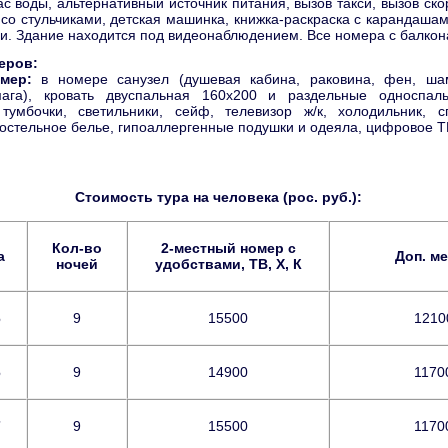
с воды, альтернативный источник питания, вызов такси, вызов ско
 со стульчиками, детская машинка, книжка-раскраска с карандашам
ми. Здание находится под видеонаблюдением. Все номера с балкон
еров:
омер:
в номере санузел (душевая кабина, раковина, фен, ша
мага), кровать двуспальная 160х200 и раздельные односпал
тумбочки, светильники, сейф, телевизор ж/к, холодильник, сп
остельное белье, гипоаллергенные подушки и одеяла, цифровое Т
Стоимость тура на человека (рос. руб.):
Кол-во
2-местный номер с
а
Доп. м
ночей
удобствами, ТВ, Х, К
6
9
15500
1210
6
9
14900
1170
7
9
15500
1170