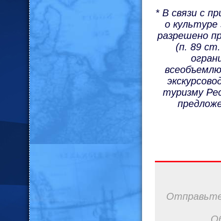
* В связи с п
о культуре
разрешено п
(п. 89 ст
огран
всеобъемлю
экскурсов
туризму Рес
предлож
Отправьте 
О