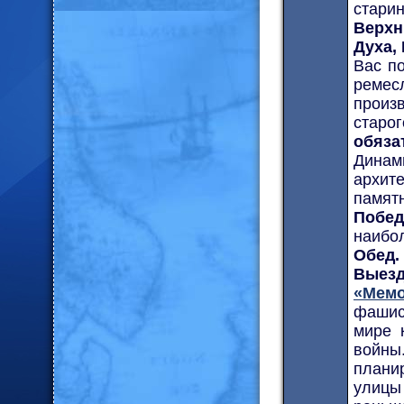
стари
Верхн
Духа,
Вас п
ремес
произ
старо
обяза
Динам
архит
памят
Побе
наибо
Обед.
Выезд
«Мем
фашис
мире 
войны
плани
улицы