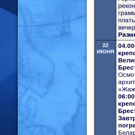
реко
грам
плат
вечер
Разм
22
04.0
ИЮНЯ
креп
Вел
Брес
Осмо
архи
«Жаж
06:0
кре
Брес
Завт
погр
Бела