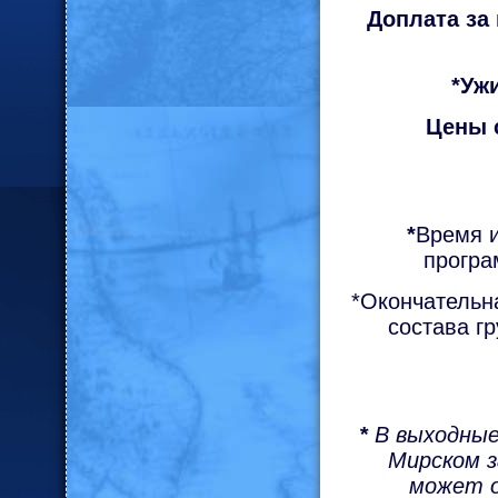
Доплата за
*
Ужи
Цены 
*
Время и
програ
*Окончательна
состава г
*
В выходные 
Мирском з
может о