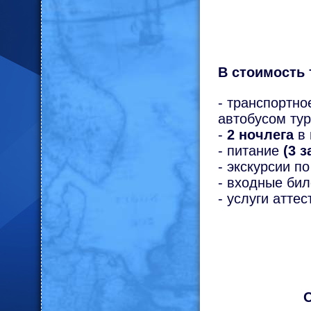
В стоимость 
- транспортн
автобусом тур
-
2 ночлега
в
- питание
(3 з
- экскурсии п
- входные бил
- услуги атте
О