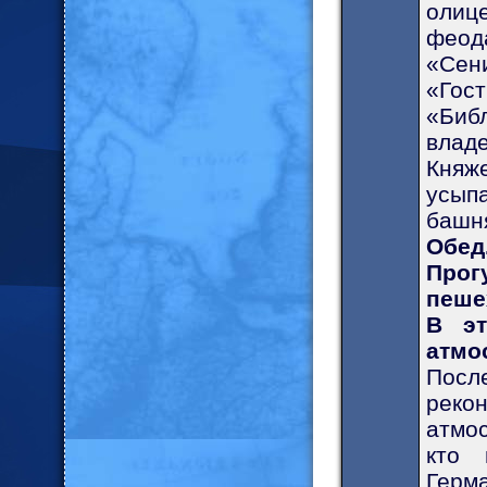
олиц
феод
«Сен
«Гос
«Библ
влад
Княж
усып
башн
Обед
Про
пеше
В эт
атмо
Посл
реко
атмо
кто 
Гер