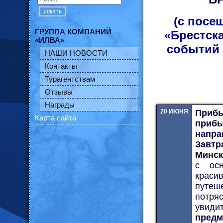
искать
(с посе
ГРУППА КОМПАНИЙ
«Брестска
«ИЛВА»
событий 
НАШИ НОВОСТИ
Контакты
Турагентствам
Отзывы
Награды
20 ИЮНЯ
Прибы
Карта сайта
приб
напра
Завтр
Минск
с осн
крас
путе
потря
увиди
предм