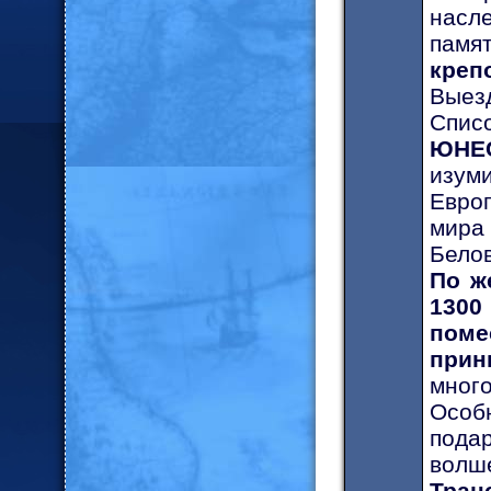
насл
памя
креп
Выез
Спис
ЮНЕ
изум
Евро
мира
Бело
По ж
130
поме
прин
мног
Особ
пода
волш
Тран