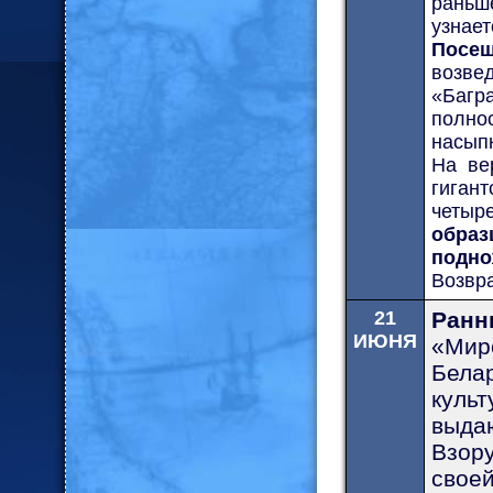
раньш
узнает
Посе
возве
«Багр
полно
насып
На ве
гиган
четыр
обра
подно
Возвр
21
Ранн
ИЮНЯ
«Мир
Бела
куль
выда
Взору
свое